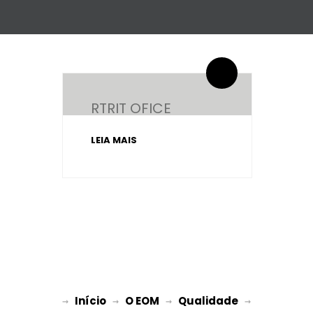
By administrador ESPE
0 Comentários
RTRIT OFICE
LEIA MAIS
Início
O EOM
Qualidade
→ 
→ 
 → 
 → 