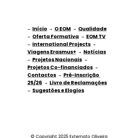
Início
O EOM
Qualidade
→ 
→ 
 → 
Oferta Formativa
EOM TV
→ 
 → 
International Projects
→ 
 → 
Viagens Erasmus+
Notícias
 → 
Projetos Nacionais
→ 
 → 
Projetos Co-financiados
 → 
Contactos
Pré-Inscrição 
 → 
25/26
Livro de Reclamações
 → 
Sugestões e Elogios
→ 
© Copyright 2025 Externato Oliveira