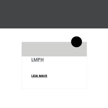
By administrador ESPE
0 Comentários
LMPH
LEIA MAIS