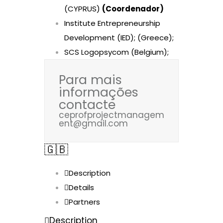
(CYPRUS)
(Coordenador)
Institute Entrepreneurship
Development (IED); (Greece);
SCS Logopsycom (Belgium);
Para mais
informações
contacte
ceprofprojectmanagem
ent@gmail.com
🇬🇧
Description
Details
Partners
Description