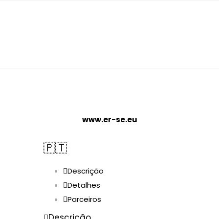
www.er-se.eu
🇵🇹
Descrição
Detalhes
Parceiros
Descrição