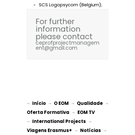
SCS Logopsycom (Belgium);
For further
information
please contact
ceprofprojectmanagem
ent@gmail.com
Início
O EOM
Qualidade
→ 
→ 
 → 
 → 
Oferta Formativa
EOM TV
 → 
International Projects
→ 
 → 
Viagens Erasmus+
Notícias
 → 
 → 