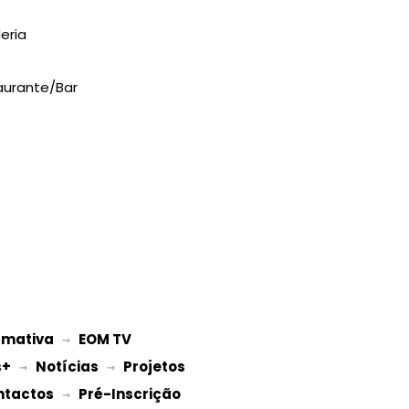
eria
aurante/Bar
rmativa
EOM TV
 → 
s+
Notícias
Projetos 
 → 
 → 
ntactos
Pré-Inscrição 
 → 