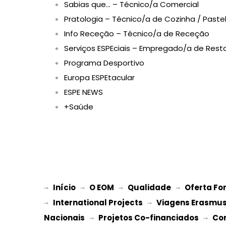
Sabias que… – Técnico/a Comercial
Pratologia – Técnico/a de Cozinha / Pastel
Info Receção – Técnico/a de Receção
Serviços ESPEciais – Empregado/a de Rest
Programa Desportivo
Europa ESPEtacular
ESPE NEWS
+Saúde
Início
O EOM
Qualidade
Oferta Fo
→ 
→ 
 → 
 → 
International Projects
Viagens Erasmu
→ 
 → 
Nacionais
Projetos Co-financiados
Co
 → 
 → 