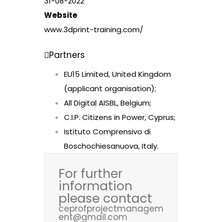
31-08-2022
Website
www.3dprint-training.com/
Partners
EU15 Limited, United Kingdom
(applicant organisation);
All Digital AISBL, Belgium;
C.I.P. Citizens in Power, Cyprus;
Istituto Comprensivo di
Boschochiesanuova, Italy.
For further
information
please contact
ceprofprojectmanagem
ent@gmail.com