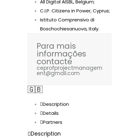
All Digital AISBL, Belgium;
C.I.P. Citizens in Power, Cyprus;
Istituto Comprensivo di
Boschochiesanuova, Italy.
Para mais
informações
contacte
ceprofprojectmanagem
ent@gmail.com
🇬🇧
Description
Details
Partners
Description