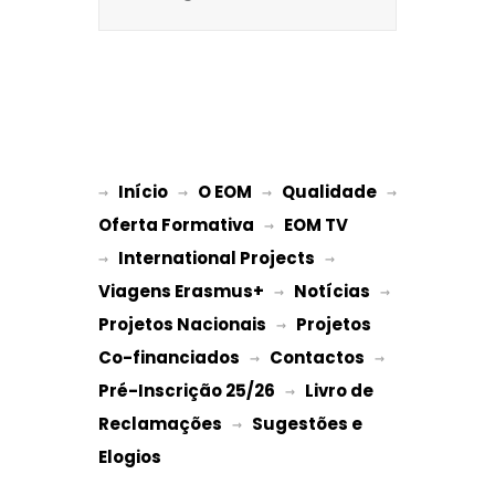
Início
O EOM
Qualidade
→ 
→ 
 → 
 → 
Oferta Formativa
EOM TV
 → 
International Projects
→ 
 → 
Viagens Erasmus+
Notícias
 → 
 → 
Projetos Nacionais
Projetos 
 → 
Co-financiados
Contactos
 → 
 → 
Pré-Inscrição 25/26
Livro de 
 → 
Reclamações
Sugestões e 
 → 
Elogios