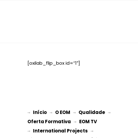
[oxilab_flip_box id=”1″]
Início
O EOM
Qualidade
→ 
→ 
 → 
 → 
Oferta Formativa
EOM TV
 → 
International Projects
→ 
 → 