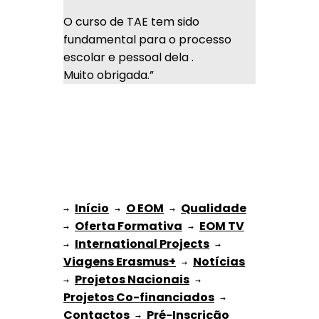
O curso de TAE tem sido
fundamental para o processo
escolar e pessoal dela .
Muito obrigada.”
Início
O EOM
Qualidade
→ 
→ 
 → 
Oferta Formativa
EOM TV
→ 
 → 
International Projects
→ 
 → 
Viagens Erasmus+
Notícias
 → 
Projetos Nacionais
→ 
 → 
Projetos Co-financiados
 → 
Contactos
Pré-Inscrição 
 → 