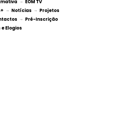
rmativa
EOM TV
 → 
s+
Notícias
Projetos 
 → 
 → 
ntactos
Pré-Inscrição 
 → 
e Elogios