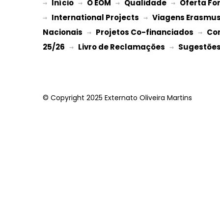
Início
O EOM
Qualidade
Oferta Fo
→ 
→ 
 → 
 → 
International Projects
Viagens Erasmu
→ 
 → 
Nacionais
Projetos Co-financiados
Co
 → 
 → 
25/26
Livro de Reclamações
Sugestões 
 → 
 → 
© Copyright 2025 Externato Oliveira Martins