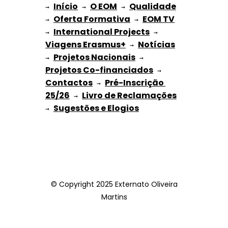
Início
O EOM
Qualidade
→ 
→ 
 → 
Oferta Formativa
EOM TV
→ 
 → 
International Projects
→ 
 → 
Viagens Erasmus+
Notícias
 → 
Projetos Nacionais
→ 
 → 
Projetos Co-financiados
 → 
Contactos
Pré-Inscrição 
 → 
25/26
Livro de Reclamações
 → 
Sugestões e Elogios
→ 
© Copyright 2025 Externato Oliveira
Martins