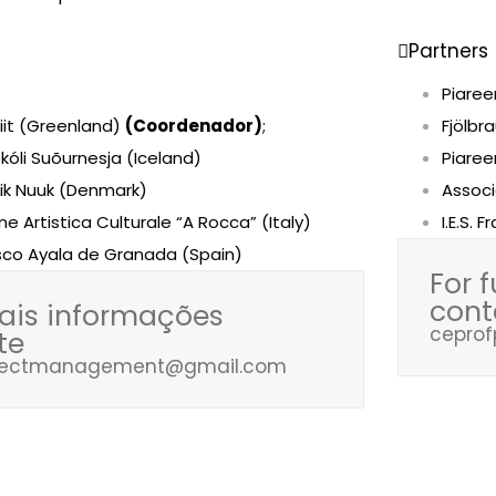
Partners
Piaree
fiit (Greenland)
(Coordenador)
;
Fjölbr
kóli Suõurnesja (Iceland)
Piaree
fik Nuuk (Denmark)
Associ
e Artistica Culturale “A Rocca” (Italy)
I.E.S.
cisco Ayala de Granada (Spain)
For 
cont
ais informações
cepro
te
ojectmanagement@gmail.com