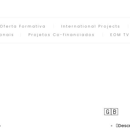
Oferta Formativa
International Projects
onais
Projetos Co-financiados
EOM TV
🇬🇧
o
Descr