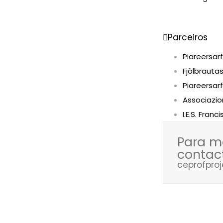
Parceiros
Piareersar
Fjölbrautas
Piareersar
Associazion
I.E.S. Fran
Para m
contac
ceprofpr