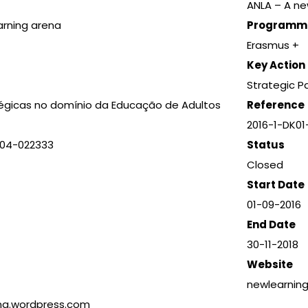
ANLA – A ne
arning arena
Programm
Erasmus +
Key Action
Strategic P
tégicas no domínio da Educação de Adultos
Reference
2016-1-DK0
204-022333
Status
Closed
Start Date
01-09-2016
End Date
30-11-2018
Website
newlearnin
na.wordpress.com