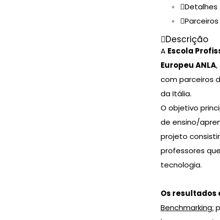
Detalhes
Parceiros
Descrição
A
Escola Profis
Europeu ANLA
,
com parceiros d
da Itália.
O objetivo princ
de ensino/apren
projeto consist
professores que
tecnologia.
Os resultados 
Benchmarking:
p