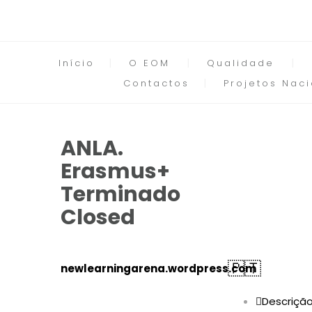
Início
O EOM
Qualidade
Contactos
Projetos Naci
ANLA.
Erasmus+
Terminado
Closed
🇵🇹
newlearningarena.wordpress.com
Descriçã