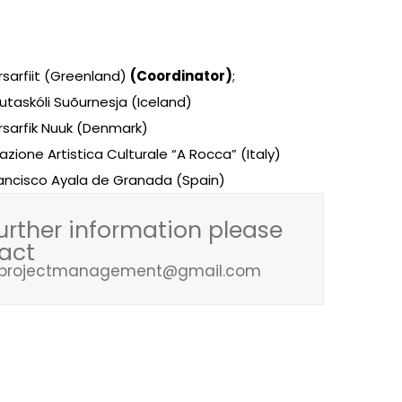
rsarfiit (Greenland)
(Coordinator)
;
autaskóli Suõurnesja (Iceland)
rsarfik Nuuk (Denmark)
azione Artistica Culturale “A Rocca” (Italy)
 Francisco Ayala de Granada (Spain)
further information please
act
fprojectmanagement@gmail.com