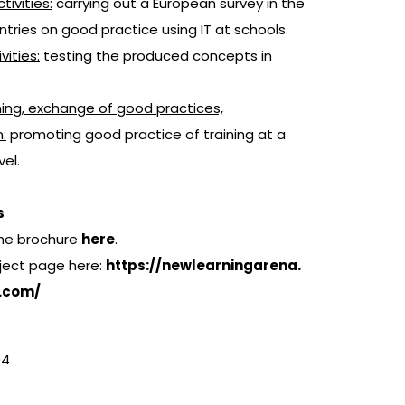
tivities:
carrying out a European survey in the
ntries on good practice using IT at schools.
vities:
testing the produced concepts in
ning, exchange of good practices,
:
promoting good practice of training at a
el.
s
he brochure
here
.
ject page here:
https://newlearningarena.
.com/
04