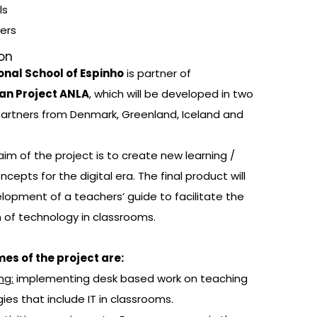
ls
ers
ion
onal School of Espinho
is partner of
an Project ANLA
, which will be developed in two
partners from Denmark, Greenland, Iceland and
aim of the project is to create new learning /
cepts for the digital era. The final product will
lopment of a teachers’ guide to facilitate the
n of technology in classrooms.
es of the project are:
ng:
implementing desk based work on teaching
es that include IT in classrooms.