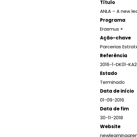
Título
ANLA – A new le
Programa
Erasmus +
Ação-chave
Parcerias Estra
Referência
2016-1-DK01-KA
Estado
Terminado
Data de início
01-09-2016
Data de fim
30-11-2018
Website
newlearningare