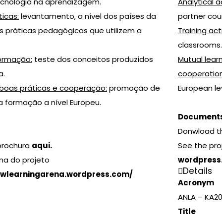
ecnologia na aprendizagem.
Analytical ac
ticas:
levantamento, a nível dos países da
partner cou
s práticas pedagógicas que utilizem a
Training acti
classrooms.
Formação:
teste dos conceitos produzidos
Mutual lear
a.
cooperation
boas práticas e cooperação:
promoção de
European lev
a formação a nível Europeu.
Document
Donwload t
brochura
aqui
.
See the pro
na do projeto
wordpress
Details
ewlearningarena.
wordpress.com/
Acronym
ANLA – KA2
Title