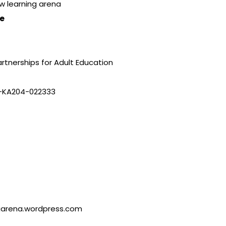
w learning arena
e
artnerships for Adult Education
1-KA204-022333
garena.wordpress.com