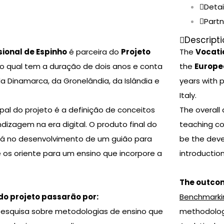
Detai
Partn
Descript
sional de Espinho
é parceira do
Projeto
The
Vocati
 o qual tem a duração de dois anos e conta
the
Europe
a Dinamarca, da Gronelândia, da Islândia e
years with 
Italy.
ipal do projeto é a definição de conceitos
The overall 
dizagem na era digital. O produto final do
teaching con
irá no desenvolvimento de um guião para
be the deve
 os oriente para um ensino que incorpore a
introductio
The outcom
do projeto passarão por:
Benchmarki
esquisa sobre metodologias de ensino que
methodologi