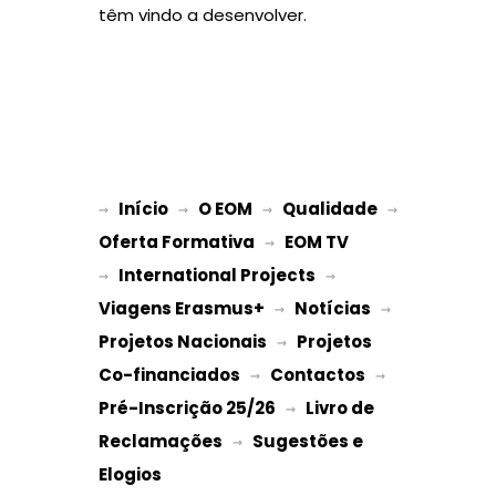
têm vindo a desenvolver.
Início
O EOM
Qualidade
→ 
→ 
 → 
 → 
Oferta Formativa
EOM TV
 → 
International Projects
→ 
 → 
Viagens Erasmus+
Notícias
 → 
 → 
Projetos Nacionais
Projetos 
 → 
Co-financiados
Contactos
 → 
 → 
Pré-Inscrição 25/26
Livro de 
 → 
Reclamações
Sugestões e 
 → 
Elogios