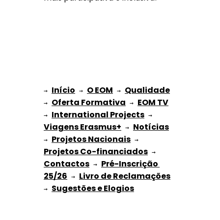
Início
O EOM
Qualidade
→ 
→ 
 → 
Oferta Formativa
EOM TV
→ 
 → 
International Projects
→ 
 → 
Viagens Erasmus+
Notícias
 → 
Projetos Nacionais
→ 
 → 
Projetos Co-financiados
 → 
Contactos
Pré-Inscrição 
 → 
25/26
Livro de Reclamações
 → 
Sugestões e Elogios
→ 