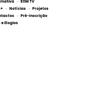
rmativa
EOM TV
 → 
s+
Notícias
Projetos 
 → 
 → 
ntactos
Pré-Inscrição 
 → 
e Elogios