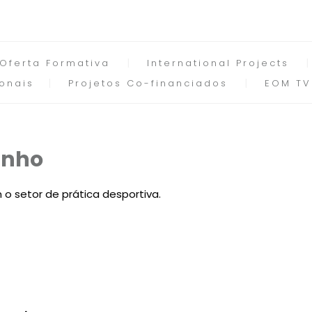
Oferta Formativa
International Projects
onais
Projetos Co-financiados
EOM TV
inho
 o setor de prática desportiva.