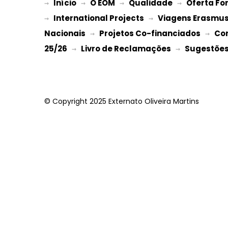
Início
O EOM
Qualidade
Oferta Fo
→ 
→ 
 → 
 → 
International Projects
Viagens Erasmu
→ 
 → 
Nacionais
Projetos Co-financiados
Co
 → 
 → 
25/26
Livro de Reclamações
Sugestões 
 → 
 → 
© Copyright 2025 Externato Oliveira Martins