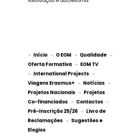
valorização e autoestima.
Início
O EOM
Qualidade
→ 
→ 
 → 
 → 
Oferta Formativa
EOM TV
 → 
International Projects
→ 
 → 
Viagens Erasmus+
Notícias
 → 
 → 
Projetos Nacionais
Projetos 
 → 
Co-financiados
Contactos
 → 
 → 
Pré-Inscrição 25/26
Livro de 
 → 
Reclamações
Sugestões e 
 → 
Elogios