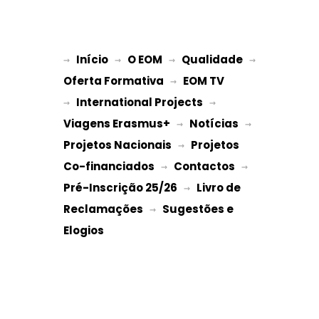
Início
O EOM
Qualidade
→ 
→ 
 → 
 → 
Oferta Formativa
EOM TV
 → 
International Projects
→ 
 → 
Viagens Erasmus+
Notícias
 → 
 → 
Projetos Nacionais
Projetos 
 → 
Co-financiados
Contactos
 → 
 → 
Pré-Inscrição 25/26
Livro de 
 → 
Reclamações
Sugestões e 
 → 
Elogios