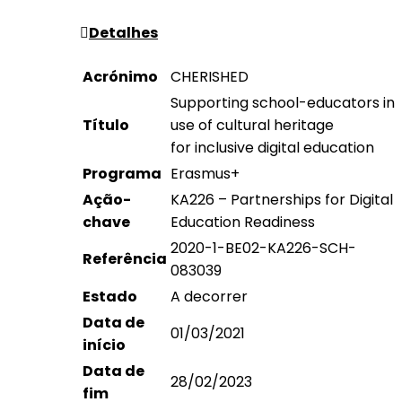
Detalhes
Acrónimo
CHERISHED
Supporting school-educators in
Título
use of cultural heritage
for inclusive digital education
Programa
Erasmus+
Ação-
KA226 – Partnerships for Digital
chave
Education Readiness
2020-1-BE02-KA226-SCH-
Referência
083039
Estado
A decorrer
Data de
01/03/2021
início
Data de
28/02/2023
fim