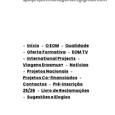
Início
O EOM
Qualidade
→ 
→ 
 → 
Oferta Formativa
EOM TV
→ 
 → 
International Projects
→ 
 → 
Viagens Erasmus+
Notícias
 → 
Projetos Nacionais
→ 
 → 
Projetos Co-financiados
 → 
Contactos
Pré-Inscrição 
 → 
25/26
Livro de Reclamações
 → 
Sugestões e Elogios
→ 