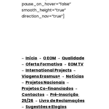
pause_on_hover=”false”
smooth_height=”true”
direction_nav=”true”]
Início
O EOM
Qualidade
→ 
→ 
 → 
Oferta Formativa
EOM TV
→ 
 → 
International Projects
→ 
 → 
Viagens Erasmus+
Notícias
 → 
Projetos Nacionais
→ 
 → 
Projetos Co-financiados
 → 
Contactos
Pré-Inscrição 
 → 
25/26
Livro de Reclamações
 → 
Sugestões e Elogios
→ 