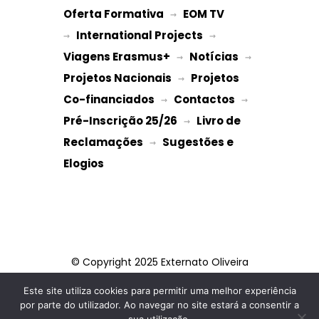
Oferta Formativa
EOM TV
 → 
International Projects
→ 
 → 
Viagens Erasmus+
Notícias
 → 
 → 
Projetos Nacionais
Projetos 
 → 
Co-financiados
Contactos
 → 
 → 
Pré-Inscrição 25/26
Livro de 
 → 
Reclamações
Sugestões e 
 → 
Elogios
© Copyright 2025 Externato Oliveira
Martins
Este site utiliza cookies para permitir uma melhor experiência
por parte do utilizador. Ao navegar no site estará a consentir a