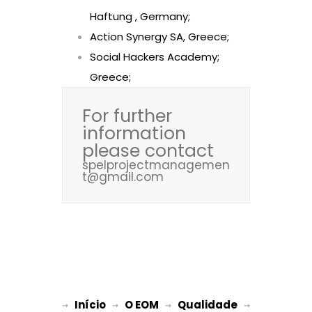
Haftung , Germany;
Action Synergy SA, Greece;
Social Hackers Academy;
Greece;
For further
information
please contact
spelprojectmanagemen
t@gmail.com
Início
O EOM
Qualidade
→ 
→ 
 → 
 → 