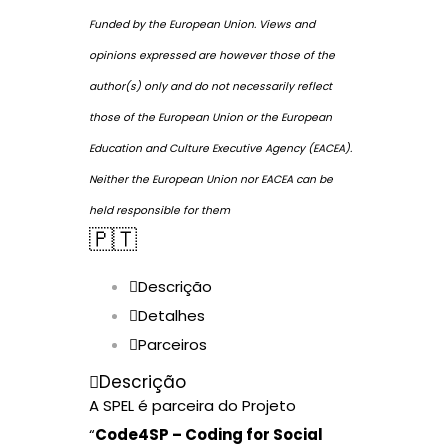
Funded by the European Union. Views and
opinions expressed are however those of the
author(s) only and do not necessarily reflect
those of the European Union or the European
Education and Culture Executive Agency (EACEA).
Neither the European Union nor EACEA can be
held responsible for them
🇵🇹
Descrição
Detalhes
Parceiros
Descrição
A SPEL é parceira do Projeto
“
Code4SP – Coding for Social