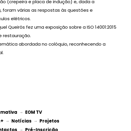
o (crepeira e placa de indução) e, dada a
a, foram várias as respostas às questões e
los elétricos.
uel Queirós fez uma exposição sobre a ISO 14001:2015
 e restauração.
temática abordada no colóquio, reconhecendo a
l.
rmativa
EOM TV
 → 
s+
Notícias
Projetos 
 → 
 → 
ntactos
Pré-Inscrição 
 → 