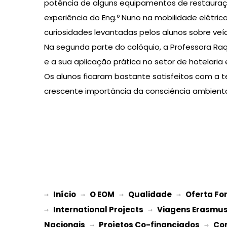
potência de alguns equipamentos de restauraçã
experiência do Eng.º Nuno na mobilidade elétric
curiosidades levantadas pelos alunos sobre veícu
Na segunda parte do colóquio, a Professora Raq
e a sua aplicação prática no setor de hotelaria
Os alunos ficaram bastante satisfeitos com a 
crescente importância da consciência ambienta
Início
O EOM
Qualidade
Oferta Fo
→ 
→ 
 → 
 → 
International Projects
Viagens Erasmu
→ 
 → 
Nacionais
Projetos Co-financiados
Co
 → 
 → 