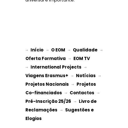
Início
O EOM
Qualidade
→ 
→ 
 → 
 → 
Oferta Formativa
EOM TV
 → 
International Projects
→ 
 → 
Viagens Erasmus+
Notícias
 → 
 → 
Projetos Nacionais
Projetos 
 → 
Co-financiados
Contactos
 → 
 → 
Pré-Inscrição 25/26
Livro de 
 → 
Reclamações
Sugestões e 
 → 
Elogios