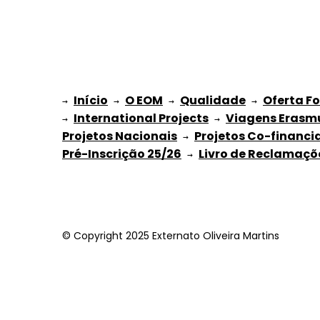
Início
O EOM
Qualidade
Oferta F
→ 
→ 
 → 
 → 
International Projects
Viagens Erasm
→ 
 → 
Projetos Nacionais
Projetos Co-financi
 → 
Pré-Inscrição 25/26
Livro de Reclamaçõ
 → 
© Copyright 2025 Externato Oliveira Martins