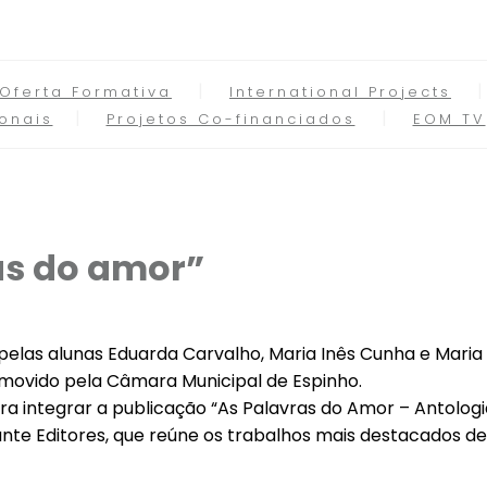
Oferta Formativa
International Projects
onais
Projetos Co-financiados
EOM TV
as do amor”
elas alunas Eduarda Carvalho, Maria Inês Cunha e Maria 
omovido pela Câmara Municipal de Espinho.
a integrar a publicação “As Palavras do Amor – Antologi
te Editores, que reúne os trabalhos mais destacados desta