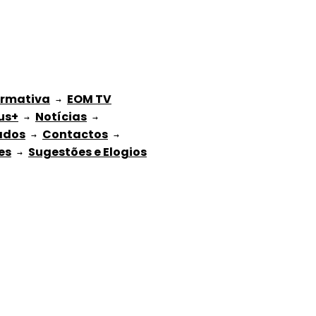
ormativa
EOM TV
 → 
us+
Notícias
 → 
 → 
ados
Contactos
 → 
 → 
es
Sugestões e Elogios
 → 