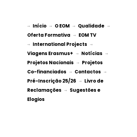
Início
O EOM
Qualidade
→ 
→ 
 → 
 → 
Oferta Formativa
EOM TV
 → 
International Projects
→ 
 → 
Viagens Erasmus+
Notícias
 → 
 → 
Projetos Nacionais
Projetos 
 → 
Co-financiados
Contactos
 → 
 → 
Pré-Inscrição 25/26
Livro de 
 → 
Reclamações
Sugestões e 
 → 
Elogios