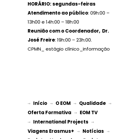
HORÁRIO:
segundas-feiras
Atendimento ao público
: 09h:00 –
13h00 e 14h:00 – 18h:00
Reunião com o Coordenador, Dr.
José Freire
: 19h:00 – 23h:00.
CPMN_ estágio clínico_informação
Início
O EOM
Qualidade
→ 
→ 
 → 
 → 
Oferta Formativa
EOM TV
 → 
International Projects
→ 
 → 
Viagens Erasmus+
Notícias
 → 
 → 