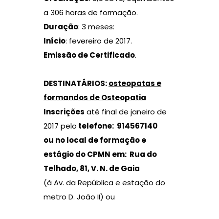
a 306 horas de formação.
Duração
: 3 meses:
Início
: fevereiro de 2017.
Emissão de Certificado
.
DESTINATÁRIOS
:
osteopatas e
formandos de Osteopatia
Inscrições
até final de janeiro de
2017 pelo
t
elefone
:
914567140
ou no local de formação e
estágio do CPMN em:
Rua do
Telhado, 81, V. N. de Gaia
(à Av. da República e estação do
metro D. João II) ou