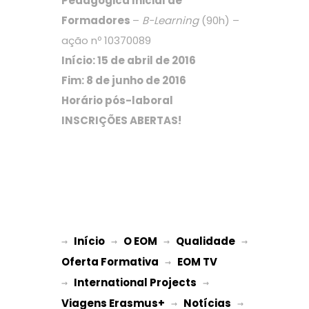
Pedagógica Inicial de
Formadores
–
B-Learning
(90h) –
ação nº 10370089
Início: 15 de abril de 2016
Fim: 8 de junho de 2016
Horário pós-laboral
INSCRIÇÕES ABERTAS!
Início
O EOM
Qualidade
→ 
→ 
 → 
 → 
Oferta Formativa
EOM TV
 → 
International Projects
→ 
 → 
Viagens Erasmus+
Notícias
 → 
 → 