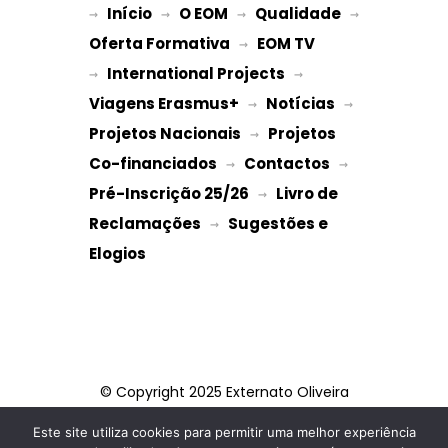
Início
O EOM
Qualidade
→ 
→ 
 → 
 → 
Oferta Formativa
EOM TV
 → 
International Projects
→ 
 → 
Viagens Erasmus+
Notícias
 → 
 → 
Projetos Nacionais
Projetos 
 → 
Co-financiados
Contactos
 → 
 → 
Pré-Inscrição 25/26
Livro de 
 → 
Reclamações
Sugestões e 
 → 
Elogios
© Copyright 2025 Externato Oliveira
Martins
Este site utiliza cookies para permitir uma melhor experiência