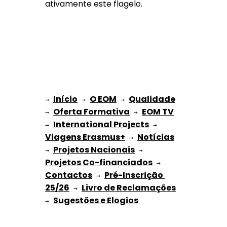
ativamente este flagelo.
Início
O EOM
Qualidade
→ 
→ 
 → 
Oferta Formativa
EOM TV
→ 
 → 
International Projects
→ 
 → 
Viagens Erasmus+
Notícias
 → 
Projetos Nacionais
→ 
 → 
Projetos Co-financiados
 → 
Contactos
Pré-Inscrição 
 → 
25/26
Livro de Reclamações
 → 
Sugestões e Elogios
→ 