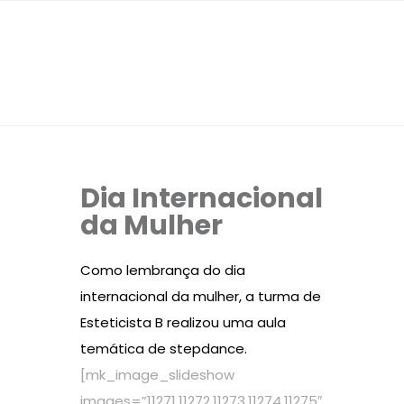
Dia Internacional
da Mulher
Como lembrança do dia
internacional da mulher, a turma de
Esteticista B realizou uma aula
temática de stepdance.
[mk_image_slideshow
images=”11271,11272,11273,11274,11275″