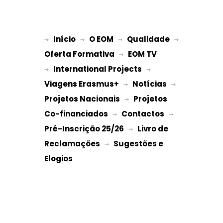
Início
O EOM
Qualidade
→ 
→ 
 → 
 → 
Oferta Formativa
EOM TV
 → 
International Projects
→ 
 → 
Viagens Erasmus+
Notícias
 → 
 → 
Projetos Nacionais
Projetos 
 → 
Co-financiados
Contactos
 → 
 → 
Pré-Inscrição 25/26
Livro de 
 → 
Reclamações
Sugestões e 
 → 
Elogios