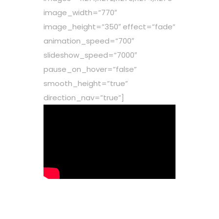
image_width=”770″
image_height=”350″ effect=”fade”
animation_speed=”700″
slideshow_speed=”7000″
pause_on_hover=”false”
smooth_height=”true”
direction_nav=”true”]