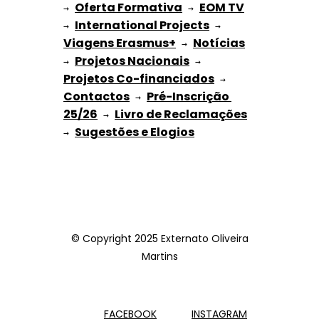
Oferta Formativa
EOM TV
→ 
 → 
International Projects
→ 
 → 
Viagens Erasmus+
Notícias
 → 
Projetos Nacionais
→ 
 → 
Projetos Co-financiados
 → 
Contactos
Pré-Inscrição 
 → 
25/26
Livro de Reclamações
 → 
Sugestões e Elogios
→ 
© Copyright 2025 Externato Oliveira
Martins
FACEBOOK
INSTAGRAM