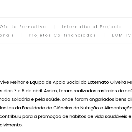
Oferta Formativa
International Projects
onais
Projetos Co-financiados
EOM TV
Vive Melhor e Equipa de Apoio Social do Externato Oliveira M
 dias 7 e 8 de abril. Assim, foram realizados rastreios de
nhada solidária e pela saúde, onde foram angariados bens 
dantes da Faculdade de Ciências da Nutrição e Alimentação
 contribuiu para a promoção de hábitos de vida saudáveis e
olvimento.