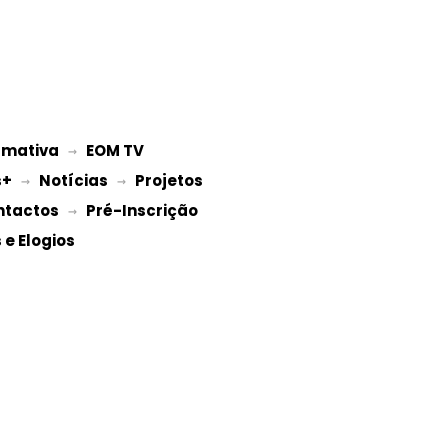
rmativa
EOM TV
 → 
s+
Notícias
Projetos 
 → 
 → 
ntactos
Pré-Inscrição 
 → 
e Elogios