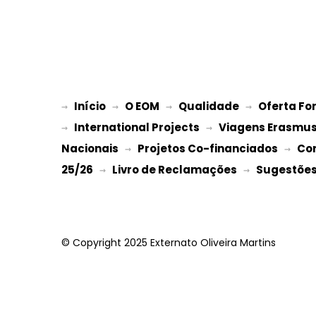
Início
O EOM
Qualidade
Oferta Fo
→ 
→ 
 → 
 → 
International Projects
Viagens Erasmu
→ 
 → 
Nacionais
Projetos Co-financiados
Co
 → 
 → 
25/26
Livro de Reclamações
Sugestões 
 → 
 → 
© Copyright 2025 Externato Oliveira Martins