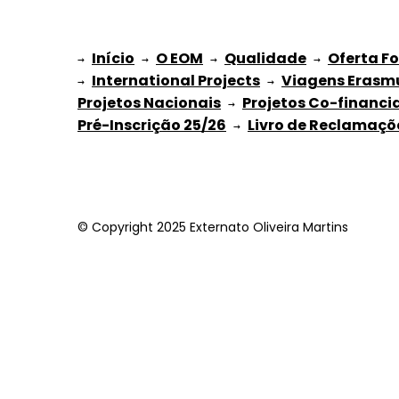
Início
O EOM
Qualidade
Oferta F
→ 
→ 
 → 
 → 
International Projects
Viagens Erasm
→ 
 → 
Projetos Nacionais
Projetos Co-financi
 → 
Pré-Inscrição 25/26
Livro de Reclamaçõ
 → 
© Copyright 2025 Externato Oliveira Martins