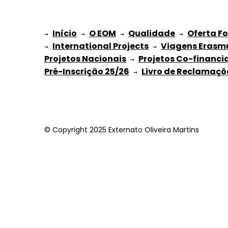
Início
O EOM
Qualidade
Oferta F
→ 
→ 
 → 
 → 
International Projects
Viagens Erasm
→ 
 → 
Projetos Nacionais
Projetos Co-financi
 → 
Pré-Inscrição 25/26
Livro de Reclamaçõ
 → 
© Copyright 2025 Externato Oliveira Martins