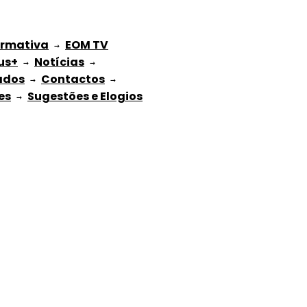
ormativa
EOM TV
 → 
us+
Notícias
 → 
 → 
ados
Contactos
 → 
 → 
es
Sugestões e Elogios
 → 