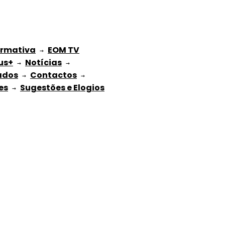
ormativa
EOM TV
 → 
us+
Notícias
 → 
 → 
ados
Contactos
 → 
 → 
es
Sugestões e Elogios
 → 