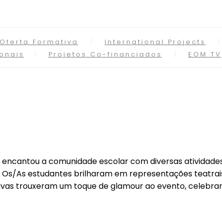
Oferta Formativa
International Projects
onais
Projetos Co-financiados
EOM TV
ns encantou a comunidade escolar com diversas atividad
Os/As estudantes brilharam em representações teatrais, 
as trouxeram um toque de glamour ao evento, celebrando 