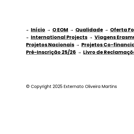
Início
O EOM
Qualidade
Oferta F
→ 
→ 
 → 
 → 
International Projects
Viagens Erasm
→ 
 → 
Projetos Nacionais
Projetos Co-financi
 → 
Pré-Inscrição 25/26
Livro de Reclamaçõ
 → 
© Copyright 2025 Externato Oliveira Martins