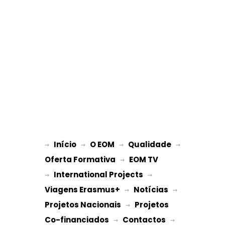
Início
O EOM
Qualidade
→ 
→ 
 → 
 → 
Oferta Formativa
EOM TV
 → 
International Projects
→ 
 → 
Viagens Erasmus+
Notícias
 → 
 → 
Projetos Nacionais
Projetos 
 → 
Co-financiados
Contactos
 → 
 → 