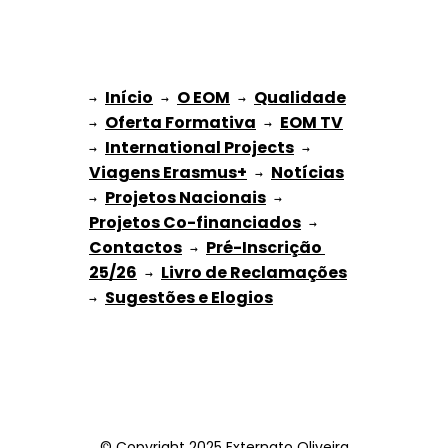
Início
O EOM
Qualidade
→ 
→ 
 → 
Oferta Formativa
EOM TV
→ 
 → 
International Projects
→ 
 → 
Viagens Erasmus+
Notícias
 → 
Projetos Nacionais
→ 
 → 
Projetos Co-financiados
 → 
Contactos
Pré-Inscrição 
 → 
25/26
Livro de Reclamações
 → 
Sugestões e Elogios
→ 
© Copyright 2025 Externato Oliveira