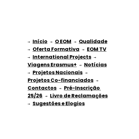
Início
O EOM
Qualidade
→ 
→ 
 → 
Oferta Formativa
EOM TV
→ 
 → 
International Projects
→ 
 → 
Viagens Erasmus+
Notícias
 → 
Projetos Nacionais
→ 
 → 
Projetos Co-financiados
 → 
Contactos
Pré-Inscrição 
 → 
25/26
Livro de Reclamações
 → 
Sugestões e Elogios
→ 