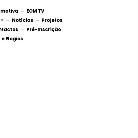
rmativa
EOM TV
 → 
s+
Notícias
Projetos 
 → 
 → 
ntactos
Pré-Inscrição 
 → 
e Elogios