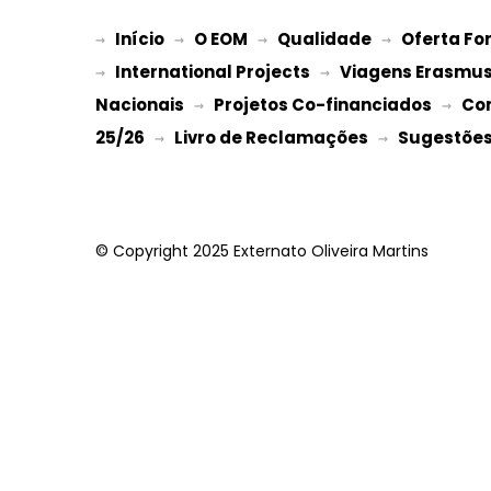
Início
O EOM
Qualidade
Oferta Fo
→ 
→ 
 → 
 → 
International Projects
Viagens Erasmu
→ 
 → 
Nacionais
Projetos Co-financiados
Co
 → 
 → 
25/26
Livro de Reclamações
Sugestões 
 → 
 → 
© Copyright 2025 Externato Oliveira Martins