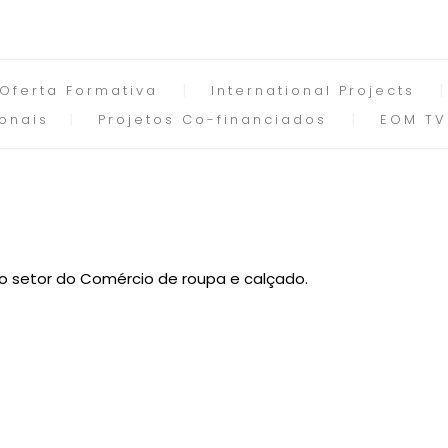
Oferta Formativa
International Projects
onais
Projetos Co-financiados
EOM TV
 o setor do Comércio de roupa e calçado.