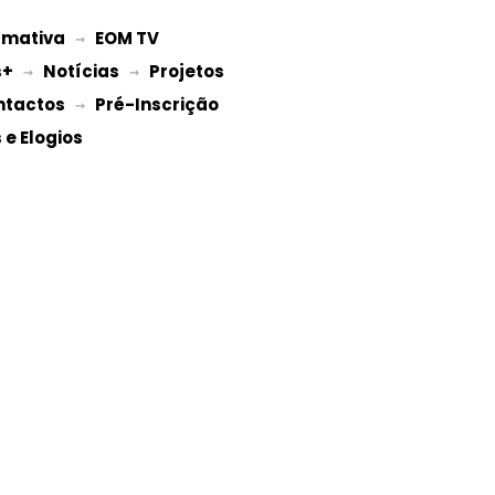
rmativa
EOM TV
 → 
s+
Notícias
Projetos 
 → 
 → 
ntactos
Pré-Inscrição 
 → 
e Elogios