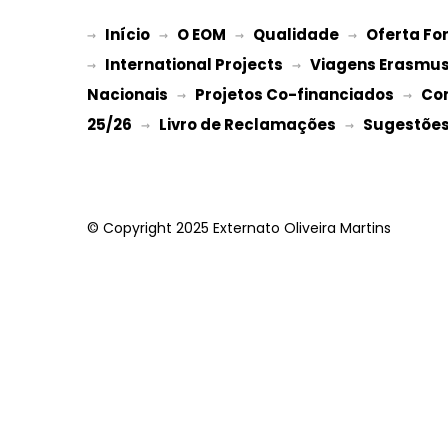
Início
O EOM
Qualidade
Oferta Fo
→ 
→ 
 → 
 → 
International Projects
Viagens Erasmu
→ 
 → 
Nacionais
Projetos Co-financiados
Co
 → 
 → 
25/26
Livro de Reclamações
Sugestões 
 → 
 → 
© Copyright 2025 Externato Oliveira Martins