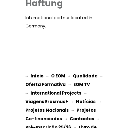
Haftung
International partner located in
Germany.
Início
O EOM
Qualidade
→ 
→ 
 → 
 → 
Oferta Formativa
EOM TV
 → 
International Projects
→ 
 → 
Viagens Erasmus+
Notícias
 → 
 → 
Projetos Nacionais
Projetos 
 → 
Co-financiados
Contactos
 → 
 → 
Pré-Inscrição 25/26
Livro de 
 → 