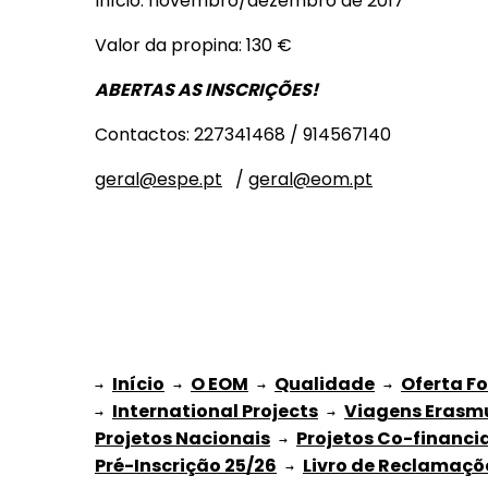
Início: novembro/dezembro de 2017
Valor da propina: 130 €
ABERTAS AS INSCRIÇÕES!
Contactos: 227341468 / 914567140
geral@espe.pt
/
geral@eom.pt
Início
O EOM
Qualidade
Oferta F
→ 
→ 
 → 
 → 
International Projects
Viagens Erasm
→ 
 → 
Projetos Nacionais
Projetos Co-financi
 → 
Pré-Inscrição 25/26
Livro de Reclamaçõ
 → 