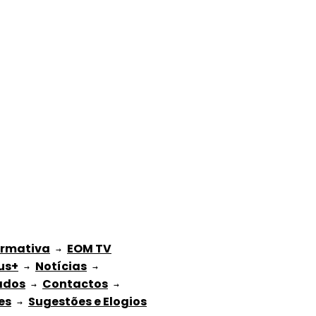
ormativa
EOM TV
 → 
us+
Notícias
 → 
 → 
ados
Contactos
 → 
 → 
es
Sugestões e Elogios
 → 