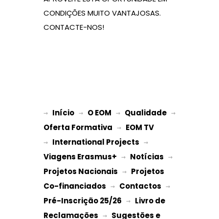
CONDIÇÕES MUITO VANTAJOSAS.
CONTACTE-NOS!
Início
O EOM
Qualidade
→ 
→ 
 → 
 → 
Oferta Formativa
EOM TV
 → 
International Projects
→ 
 → 
Viagens Erasmus+
Notícias
 → 
 → 
Projetos Nacionais
Projetos 
 → 
Co-financiados
Contactos
 → 
 → 
Pré-Inscrição 25/26
Livro de 
 → 
Reclamações
Sugestões e 
 → 