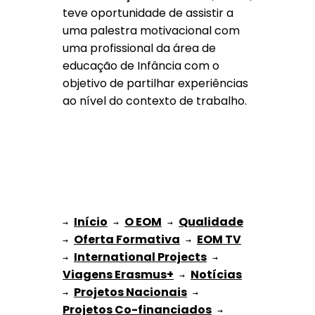
teve oportunidade de assistir a
uma palestra motivacional com
uma profissional da área de
educação de Infância com o
objetivo de partilhar experiências
ao nível do contexto de trabalho.
Início
O EOM
Qualidade
→ 
→ 
 → 
Oferta Formativa
EOM TV
→ 
 → 
International Projects
→ 
 → 
Viagens Erasmus+
Notícias
 → 
Projetos Nacionais
→ 
 → 
Projetos Co-financiados
 → 