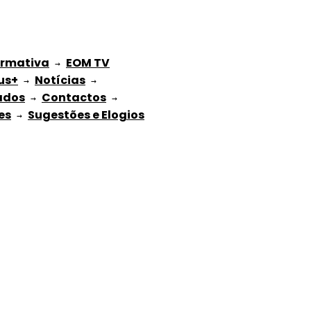
ormativa
EOM TV
 → 
us+
Notícias
 → 
 → 
ados
Contactos
 → 
 → 
es
Sugestões e Elogios
 → 