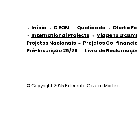
Início
O EOM
Qualidade
Oferta F
→ 
→ 
 → 
 → 
International Projects
Viagens Erasm
→ 
 → 
Projetos Nacionais
Projetos Co-financi
 → 
Pré-Inscrição 25/26
Livro de Reclamaçõ
 → 
© Copyright 2025 Externato Oliveira Martins