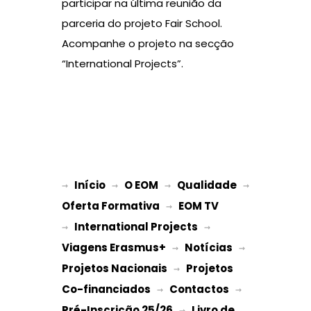
participar na última reunião da
parceria do projeto Fair School.
Acompanhe o projeto na secção
“International Projects”.
Início
O EOM
Qualidade
→ 
→ 
 → 
 → 
Oferta Formativa
EOM TV
 → 
International Projects
→ 
 → 
Viagens Erasmus+
Notícias
 → 
 → 
Projetos Nacionais
Projetos 
 → 
Co-financiados
Contactos
 → 
 → 
Pré-Inscrição 25/26
Livro de 
 → 