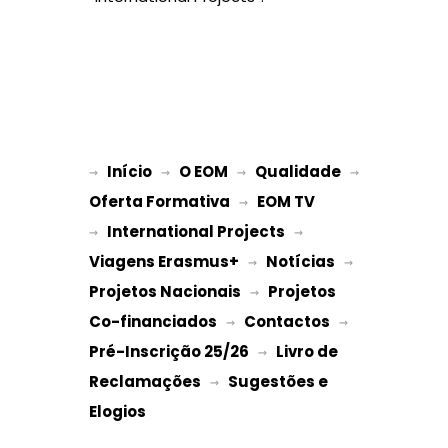
Início
O EOM
Qualidade
→ 
→ 
 → 
 → 
Oferta Formativa
EOM TV
 → 
International Projects
→ 
 → 
Viagens Erasmus+
Notícias
 → 
 → 
Projetos Nacionais
Projetos 
 → 
Co-financiados
Contactos
 → 
 → 
Pré-Inscrição 25/26
Livro de 
 → 
Reclamações
Sugestões e 
 → 
Elogios