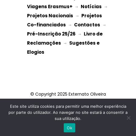
Viagens Erasmus+
Notícias
 → 
 → 
Projetos Nacionais
Projetos 
 → 
Co-financiados
Contactos
 → 
 → 
Pré-Inscrição 25/26
Livro de 
 → 
Reclamações
Sugestões e 
 → 
Elogios
© Copyright 2025 Externato Oliveira
Martins
Este site utiliza cookies para permitir uma melhor experiência
por parte do utilizador. Ao navegar no site estará a consentir a
FACEBOOK
INSTAGRAM
sua utilização.
TIKTOK
Ok