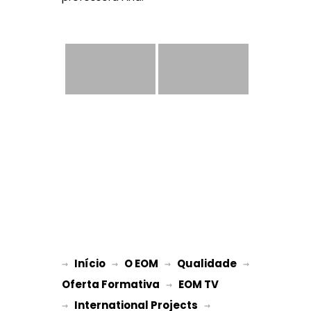
Início
O EOM
Qualidade
→ 
→ 
 → 
 → 
Oferta Formativa
EOM TV
 → 
International Projects
→ 
 → 