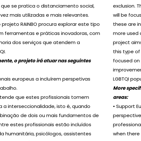
que se pratica o distanciamento social,
exclusion. 
vez mais utilizadas e mais relevantes.
will be focu
 projeto RAINBO procura explorar este tipo
these are i
m ferramentas e práticas inovadoras, com
more used a
horia dos serviços que atendem a
project aim
QI.
this type of
nte, o projeto irá atuar nas seguintes
focused on
improvement
ionais europeus a incluírem perspetivas
LGBTQI popu
rabalho.
More specifi
ende que estes profissionais tomem
areas:
 a interseccionalidade, isto é, quando
• Support E
binação de dois ou mais fundamentos de
perspectives
ntre estes profissionais estão incluídos
professional
a humanitária, psicólogos, assistentes
when there 