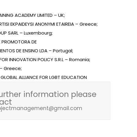
INING ACADEMY LIMITED – UK;
RTISI EKPAIDEYSI ANONYMI ETAIREIA – Greece;
OUP SARL – Luxembourg;
E PROMOTORA DE
ENTOS DE ENSINO LDA – Portugal;
 FOR INNOVATION POLICY S.R.L – Romania;
 – Greece;
G GLOBAL ALLIANCE FOR LGBT EDUCATION
further information please
act
rojectmanagement@gmail.com