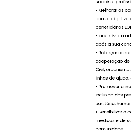
sociais e profis
• Melhorar as co
com o objetivo 
beneficiários LG
• Incentivar a 
após a sua con
• Reforçar as r
cooperação de i
Civil, organismo
linhas de ajuda,
• Promover a in
inclusão das pe
sanitária, huma
• Sensibilizar 
médicas e de s
comunidade.