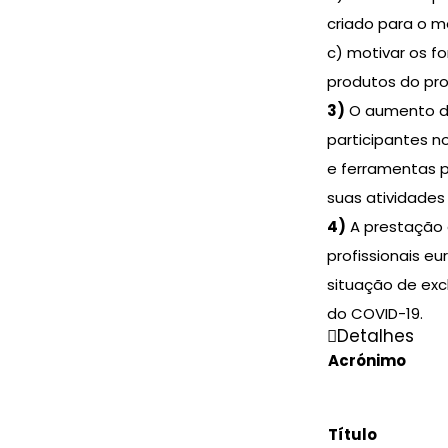
criado para o 
c) motivar os f
produtos do pro
3)
O aumento d
participantes n
e ferramentas p
suas atividades 
4)
A prestação 
profissionais e
situação de exc
do COVID-19.
Detalhes
Acrónimo
Título