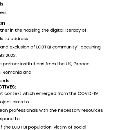
ls
ers
ion
tner in the “Raising the digital literacy of
ls to address
s and exclusion of LGBTQI community”, occurring
til 2023,
e partner institutions from the UK, Greece,
, Romania and
ands.
CTIVES:
ent context which emerged from the COVID-19
project aims to
ean professionals with the necessary resources
espond to
f the LGBTQI population, victim of social