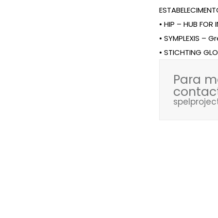
ESTABELECIMENTO
• HIP – HUB FOR
• SYMPLEXIS – G
• STICHTING GL
Para m
contac
spelproj