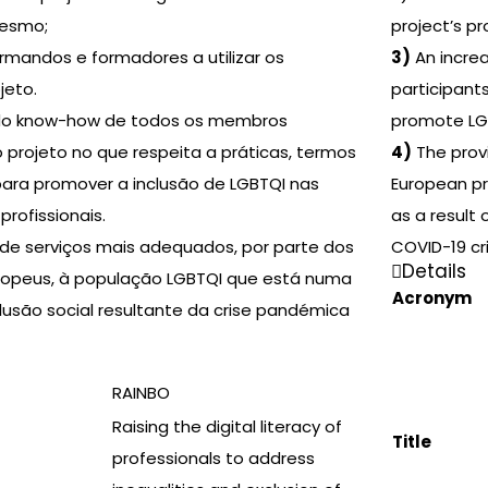
mesmo;
project’s pr
ormandos e formadores a utilizar os
3)
An increa
jeto.
participant
o know-how de todos os membros
promote LGBT
o projeto no que respeita a práticas, termos
4)
The provi
ara promover a inclusão de LGBTQI nas
European pr
profissionais.
as a result
de serviços mais adequados, por parte dos
COVID-19 cri
Details
uropeus, à população LGBTQI que está numa
Acronym
lusão social resultante da crise pandémica
RAINBO
Raising the digital literacy of
Title
professionals to address