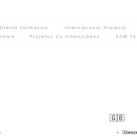
Oferta Formativa
International Projects
onais
Projetos Co-financiados
EOM TV
🇬🇧
o
Descr