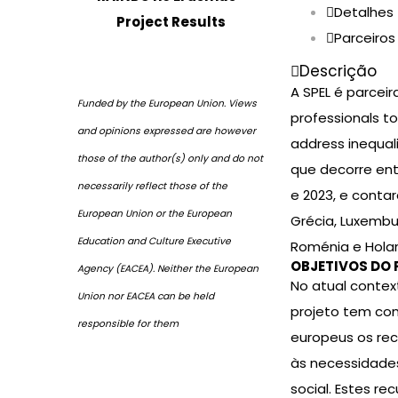
Detalhes
Project Results
Parceiros
Descrição
A SPEL é parceira
Funded by the European Union. Views
professionals to
and opinions expressed are however
address inequal
those of the author(s) only and do not
que decorre ent
necessarily reflect those of the
e 2023, e contar
European Union or the European
Grécia, Luxembu
Education and Culture Executive
Roménia e Hola
OBJETIVOS DO 
Agency (EACEA). Neither the European
No atual contex
Union nor EACEA can be held
projeto tem com
responsible for them
europeus os rec
às necessidades
social. Estes re