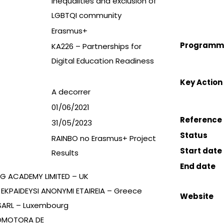
inequalities and exclusion of
LGBTQI community
Erasmus+
Programm
KA226 – Partnerships for
Digital Education Readiness
Key Action
A decorrer
01/06/2021
Reference
31/05/2023
Status
RAINBO no Erasmus+ Project
Start date
Results
End date
G ACADEMY LIMITED – UK
I EKPAIDEYSI ANONYMI ETAIREIA – Greece
Website
SARL – Luxembourg
ROMOTORA DE