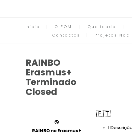
Início
O EOM
Qualidade
Contactos
Projetos Naci
RAINBO
Erasmus+
Terminado
Closed
🇵🇹
🌎
Descriçã
RAINBO no Erasmus+