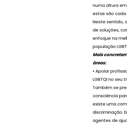
numa altura em 
estas são cada 
Neste sentido, o
de soluções, co
enfoque na mel
população LGBT
Mais concretame
áreas:
• Apoiar profiss
LGBTQI no seu t
Também se pret
consciência para
existe uma com
discriminação. E
agentes de ajud