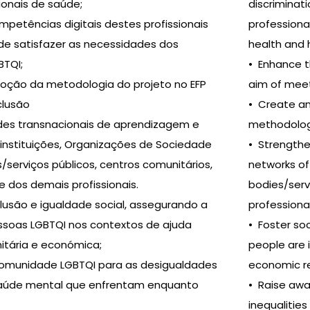
sionais de saúde;
discriminat
mpetências digitais destes profissionais
professional
de satisfazer as necessidades dos
health and 
BTQI;
• Enhance th
adoção da metodologia do projeto no EFP
aim of meet
clusão
• Create an
edes transnacionais de aprendizagem e
methodology 
nstituições, Organizações de Sociedade
• Strengthe
s/serviços públicos, centros comunitários,
networks of 
 e dos demais profissionais.
bodies/serv
clusão e igualdade social, assegurando a
professional
ssoas LGBTQI nos contextos de ajuda
• Foster soc
nitária e económica;
people are i
a comunidade LGBTQI para as desigualdades
economic rel
aúde mental que enfrentam enquanto
• Raise awa
inequalitie