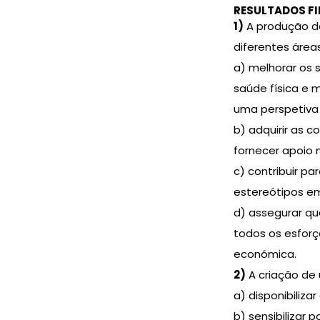
RESULTADOS FI
1)
A produção de
diferentes área
a) melhorar os
saúde física e
uma perspetiva 
b) adquirir as 
fornecer apoio 
c) contribuir p
estereótipos em
d) assegurar qu
todos os esforç
económica.
2)
A criação de 
a) disponibilizar
b) sensibilizar 