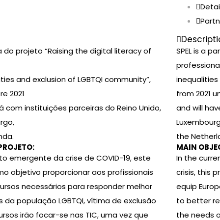
Detai
Partn
Descript
 do projeto “Raising the digital literacy of
SPEL is a par
professiona
ities and exclusion of LGBTQI community”,
inequalitie
re 2021
from 2021 un
á com instituições parceiras do Reino Unido,
and will hav
rgo,
Luxembourg
nda.
the Netherl
PROJETO:
MAIN OBJE
to emergente da crise de COVID-19, este
In the curr
o objetivo proporcionar aos profissionais
crisis, this 
ursos necessários para responder melhor
equip Europ
 da população LGBTQI, vítima de exclusão
to better r
cursos irão focar-se nas TIC, uma vez que
the needs o