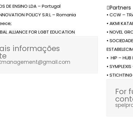
S DE ENSINO LDA – Portugal
Partners
 INNOVATION POLICY S.R.L – Romania
• CCW – TRA
reece;
• AKMI KATA
OBAL ALLIANCE FOR LGBT EDUCATION
• NOVEL GR
• SOCIEDAD
ais informações
ESTABELECIM
te
• HIP – HUB
ectmanagement@gmail.com
• SYMPLEXIS
• STICHTIN
For 
cont
spelp