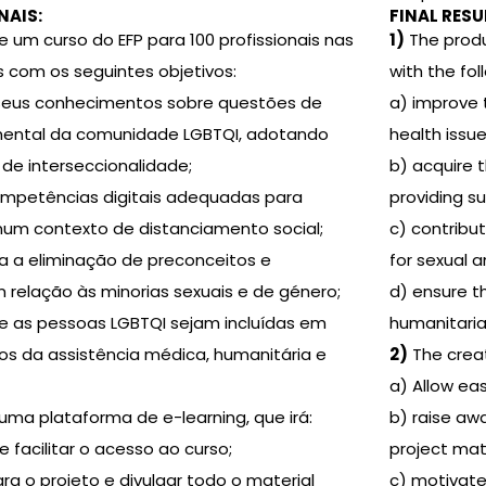
NAIS:
FINAL RESU
 um curso do EFP para 100 profissionais nas
1)
The produ
s com os seguintes objetivos:
with the fol
 seus conhecimentos sobre questões de
a) improve 
 mental da comunidade LGBTQI, adotando
health issue
de interseccionalidade;
b) acquire 
competências digitais adequadas para
providing su
num contexto de distanciamento social;
c) contribu
ara a eliminação de preconceitos e
for sexual a
 relação às minorias sexuais e de género;
d) ensure th
e as pessoas LGBTQI sejam incluídas em
humanitaria
os da assistência médica, humanitária e
2)
The creat
a) Allow ea
uma plataforma de e-learning, que irá:
b) raise aw
 e facilitar o acesso ao curso;
project mate
para o projeto e divulgar todo o material
c) motivate