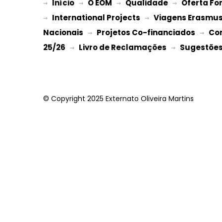
Início
O EOM
Qualidade
Oferta Fo
→ 
→ 
 → 
 → 
International Projects
Viagens Erasmu
→ 
 → 
Nacionais
Projetos Co-financiados
Co
 → 
 → 
25/26
Livro de Reclamações
Sugestões 
 → 
 → 
© Copyright 2025 Externato Oliveira Martins