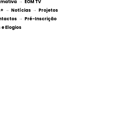
rmativa
EOM TV
 → 
s+
Notícias
Projetos 
 → 
 → 
ntactos
Pré-Inscrição 
 → 
e Elogios