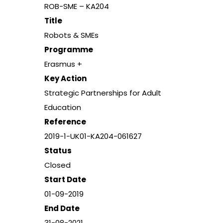
ROB-SME – KA204
Title
Robots & SMEs
Programme
Erasmus +
Key Action
Strategic Partnerships for Adult
Education
Reference
2019-1-UK01-KA204-061627
Status
Closed
Start Date
01-09-2019
End Date
31-08-2021