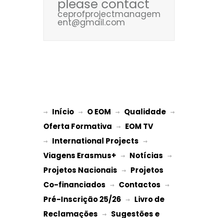
please contact
ceprofprojectmanagem
ent@gmail.com
Início
O EOM
Qualidade
→ 
→ 
 → 
 → 
Oferta Formativa
EOM TV
 → 
International Projects
→ 
 → 
Viagens Erasmus+
Notícias
 → 
 → 
Projetos Nacionais
Projetos 
 → 
Co-financiados
Contactos
 → 
 → 
Pré-Inscrição 25/26
Livro de 
 → 
Reclamações
Sugestões e 
 → 