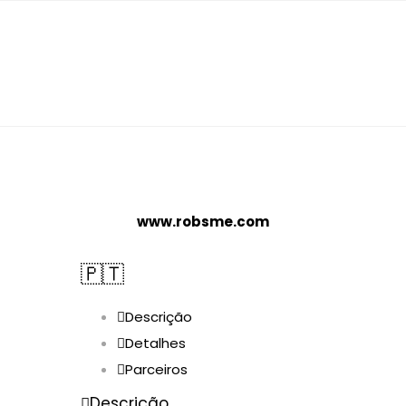
www.robsme.com
🇵🇹
Descrição
Detalhes
Parceiros
Descrição