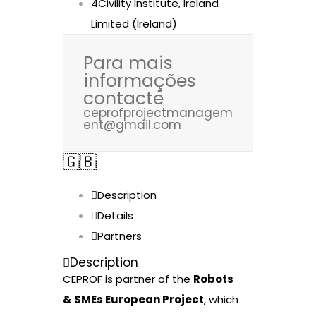
4Civility Institute, Ireland
Limited (Ireland)
Para mais
informações
contacte
ceprofprojectmanagem
ent@gmail.com
🇬🇧
Description
Details
Partners
Description
CEPROF is partner of the
Robots
& SMEs European Project
, which