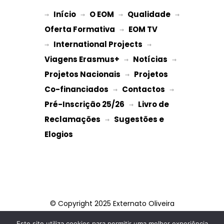
Início
O EOM
Qualidade
→ 
→ 
 → 
 → 
Oferta Formativa
EOM TV
 → 
International Projects
→ 
 → 
Viagens Erasmus+
Notícias
 → 
 → 
Projetos Nacionais
Projetos 
 → 
Co-financiados
Contactos
 → 
 → 
Pré-Inscrição 25/26
Livro de 
 → 
Reclamações
Sugestões e 
 → 
Elogios
© Copyright 2025 Externato Oliveira
Martins
Este site utiliza cookies para permitir uma melhor experiência