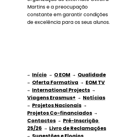
Martins e a preocupação
constante em garantir condições
de excelência para os seus alunos.
Início
O EOM
Qualidade
→ 
→ 
 → 
Oferta Formativa
EOM TV
→ 
 → 
International Projects
→ 
 → 
Viagens Erasmus+
Notícias
 → 
Projetos Nacionais
→ 
 → 
Projetos Co-financiados
 → 
Contactos
Pré-Inscrição 
 → 
25/26
Livro de Reclamações
 → 
Sugestões e Elogios
→ 